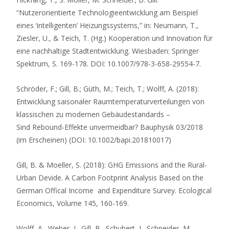
“Nutzerorientierte Technologieentwicklung am Beispiel
eines ‘intelligenten’ Heizungssystems,” in: Neumann, T.,
Ziesler, U., & Teich, T. (Hg.) Kooperation und Innovation für
eine nachhaltige Stadtentwicklung. Wiesbaden: Springer
Spektrum, S. 169-178. DOI: 10.1007/978-3-658-29554-7.
Schröder, F.; Gill, B.; Güth, M.; Teich, T.; Wolff, A. (2018):
Entwicklung saisonaler Raumtemperaturverteilungen von
klassischen zu modernen Gebäudestandards –
Sind Rebound-Effekte unvermeidbar? Bauphysik 03/2018
(im Erscheinen) (DOI: 10.1002/bapi.201810017)
Gill, B. & Moeller, S. (2018): GHG Emissions and the Rural-
Urban Devide. A Carbon Footprint Analysis Based on the
German Offical Income and Expenditure Survey. Ecological
Economics, Volume 145, 160-169.
Wolff, A., Weber, I., Gill, B., Schubert, J., Schneider, M.